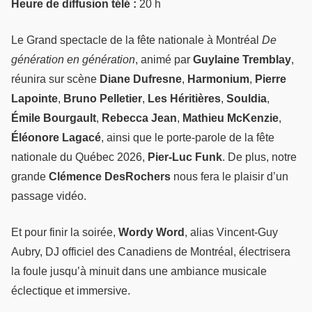
Heure de diffusion télé :
20 h
Le Grand spectacle de la fête nationale à Montréal
De
génération en génération
, animé par
Guylaine Tremblay
,
réunira sur scène
Diane Dufresne
,
Harmonium
,
Pierre
Lapointe
,
Bruno Pelletier
,
Les Héritières
,
Souldia
,
Émile Bourgault
,
Rebecca Jean
,
Mathieu McKenzie
,
Éléonore Lagacé
, ainsi que le porte-parole de la fête
nationale du Québec 2026,
Pier-Luc Funk
. De plus, notre
grande
Clémence DesRochers
nous fera le plaisir d’un
passage vidéo.
Et pour finir la soirée,
Wordy Word
, alias Vincent‑Guy
Aubry, DJ officiel des Canadiens de Montréal, électrisera
la foule jusqu’à minuit dans une ambiance musicale
éclectique et immersive.